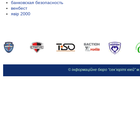
банковская безопасность
венбест
явір 2000
© інформаційне бюро “сек’юріті юей” м.