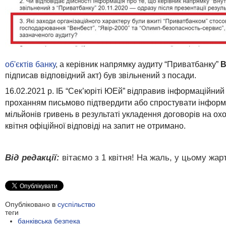
об'єктів банку
,
а
керівник напрямку аудиту “
Приватбанку”
В
підписав відповідний акт
)
був звільнений з посади.
16.02.2021 р.
ІБ “Сек’юріті ЮЕй”
відправив інформаційний 
проханням
письмово
підтвердити або спростувати інформа
мільйонів гривень в результаті укладення договорів на ох
квітня
офіційної відповіді на запит не отримано.
Від редакції:
вітаємо з 1 квітня! На жаль, у цьому жарт
Опубліковано в
суспільство
теги
банківська безпека