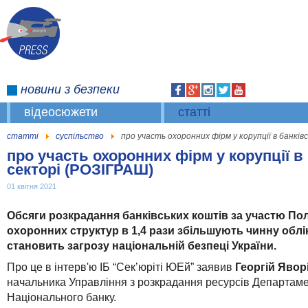
новини
з безпеки
відеосюжети
статті
статті
суспільство
про участь охоронних фірм у корупції в банкі
про участь охоронних фірм у корупції в
секторі (РОЗІГРАШ)
01 квітня 2021
О
бсяги розкрадання банківських коштів за участю Пол
охоронних структур
в 1,4 рази
збільшують
чинну
облі
становить загрозу національній безпеці України.
Про це в інтерв'ю
ІБ “Сек’юріті ЮЕй”
заявив
Георгій Явор
начальника
Управлінн
я з
розкрадання ресурсів Департаме
Національного банку.