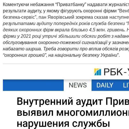
К
оментуючи небажання “Приватбанку” надавати журналіс
результати аудиту,
у якому фігурують охоронні фірми
“Венб
безпека-сервіс”
, пан Яворівський зокрема сказав наступне
результатами аудиту
попередніх років
служба безпеки 
деяких
охоронних фірм вкрала
близько 4,5 млн. гривень.
фірми у 2021 році утричі збільшили обсяги
робіт з надан
обслуговування охоронно-пожежної сигналізації
у зазнач
набагато ширша. Треба говорити про вплив обсягів розк
“охоронних грошей”, на національну безпеку України
”.