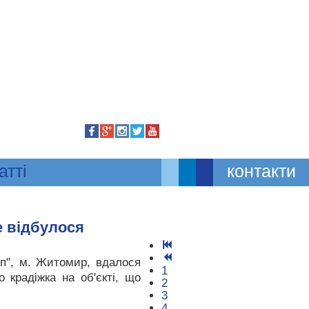
атті
контакти
е відбулося
уп", м. Житомир, вдалося
1
 крадіжка на об'єкті, що
2
3
4