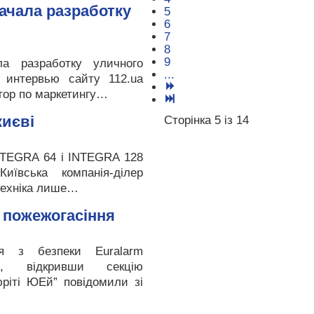
начала разработку
5
6
7
8
9
а разработку уличного
...
 интервью сайту 112.ua
тор по маркетингу…
києві
Сторінка 5 із 14
INTEGRA 64 і INTEGRA 128
иївська компанія-ділер
техніка лише…
ю пожежогасіння
ія з безпеки Euralarm
ь, відкривши секцію
юріті ЮЕй” повідомили зі