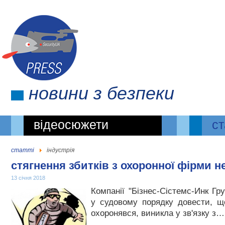
новини
з безпеки
відеосюжети
ст
статті
індустрія
стягнення збитків з охоронної фірми н
13 січня 2018
Компанії "Бізнес-Сістемс-Инк Гр
у судовому порядку довести, що
охоронявся, виникла у зв'язку з…