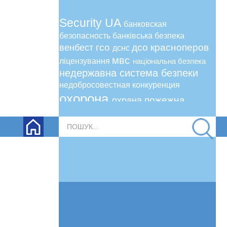
Security UA
банковская
безопасность
банківська безпека
гсо
дсо
красноперов
венбест
дснс
мвс
ліцензування
національна безпека
недержавна система безпеки
недобросовестная конкуренция
охорона
пожежна
охрана
безпека
пожежна сигналізація
Пошук...
поліція охорони
ринок безпеки
сергей сидоренко
рынок безопасности
сіріус
сириус
сергей шабовта
статус
уфпб
укргазвидобування
усптб
уфіб
явір 2000