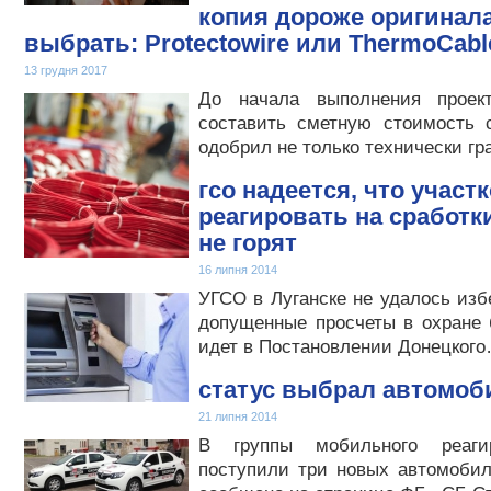
копия дороже оригинала
выбрать: Protectowire или ThermoCab
13 грудня 2017
До начала выполнения проек
составить сметную стоимость 
одобрил не только технически г
гсо надеется, что участ
реагировать на сработки
не горят
16 липня 2014
УГСО в Луганске не удалось изб
допущенные просчеты в охране 
идет в Постановлении Донецког
статус выбрал автомоб
21 липня 2014
В группы мобильного реаг
поступили три новых автомоби