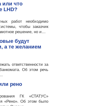
 или что
le LHD?
тных работ необходимо
системы, чтобы заказчик
рамотное решение, но и…
ковые будут
, а те желанием
ежать ответственности за
банкомата. Об этом речь
о…
или рено
ирования ГК «СТАТУС»
ля «Рено». Об этом было