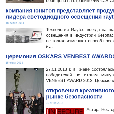
сообщено на странице ФБ «СБ С
компания юнитоп представляет прод
лидера светодиодного освещения rayt
18 липня 2014
Технологии Raytec всегда на ш
освещения в индустрии безопас
не только изменяют способ прое
и…
церемония OSKARS VENBEST AWARDS
15 січня 2013
27.01.2013 г. в Киеве состояла
победителей по итогам мин
VENBEST AWARD 2012. Церемон
откровения креативного
рынке безопасности
10 січня 2013
Автор: Нест