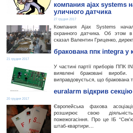
компания ajax systems 
уличного датчика
27 грудня 2017
Компания Ajax Systems начал
охранного датчика. Об этом в
сказал Валентин Гриценко, дирек
бракована ппк integra у 
21 грудня 2017
У частині партії приборів ППК 
виявлені браковані вироби. К
виправдовується, що бракована 
euralarm відкрив секці
20 грудня 2017
Європейська фахова асоціац
розширює свою діяльніст
пожежогасіння. Про це ІБ “Сек’
штаб-квартири…