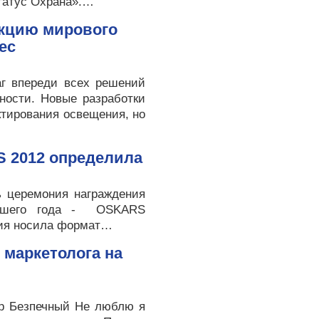
татус Охрана».…
укцию мирового
ec
аг впереди всех решений
ности. Новые разработки
ктирования освещения, но
 2012 определила
сь церемония награждения
увшего года - OSKARS
ия носила формат…
 маркетолога на
ор Безпечный Не люблю я