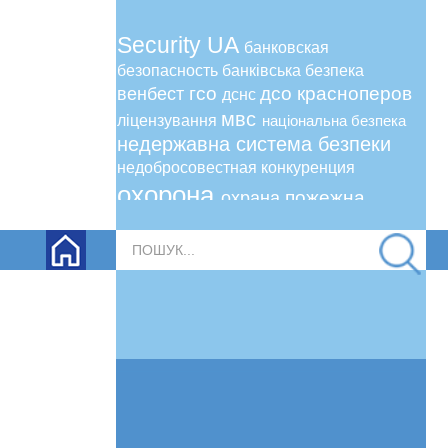
Security UA
банковская
безопасность
банківська безпека
гсо
дсо
красноперов
венбест
дснс
мвс
ліцензування
національна безпека
недержавна система безпеки
недобросовестная конкуренция
охорона
пожежна
охрана
безпека
пожежна сигналізація
Пошук...
поліція охорони
ринок безпеки
сергей сидоренко
рынок безопасности
сіріус
сириус
сергей шабовта
статус
уфпб
укргазвидобування
усптб
уфіб
явір 2000