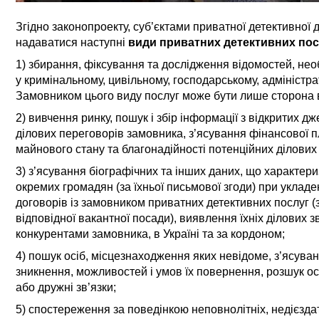
Згідно законопроекту, суб’єктами приватної детективної 
надаватися наступні
види приватних детективних пос
1) збирання, фіксування та дослідження відомостей, нео
у кримінальному, цивільному, господарському, адміністр
Замовником цього виду послуг може бути лише сторона 
2) вивчення ринку, пошук і збір інформації з відкритих д
ділових переговорів замовника, з’ясування фінансової 
майнового стану та благонадійності потенційних ділових
3) з’ясування біографічних та інших даних, що характери
окремих громадян (за їхньої письмової згоди) при укладе
договорів із замовником приватних детективних послуг (
відповідної вакантної посади), виявлення їхніх ділових зв’
конкурентами замовника, в Україні та за кордоном;
4) пошук осіб, місцезнаходження яких невідоме, з’ясуван
зникнення, можливостей і умов їх повернення, розшук осі
або дружні зв’язки;
5) спостереження за поведінкою неповнолітніх, недієзда