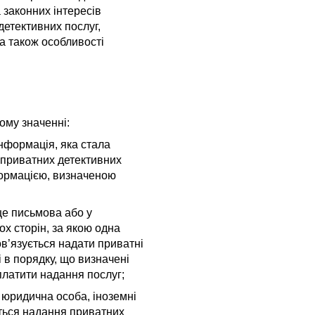
 законних інтересів
етективних послуг,
 а також особливості
ому значенні:
інформація, яка стала
 приватних детективних
формацією, визначеною
це письмова або у
ох сторін, за якою одна
ов’язується надати приватні
і в порядку, що визначені
платити надання послуг;
 юридична особа, іноземні
ється надання приватних