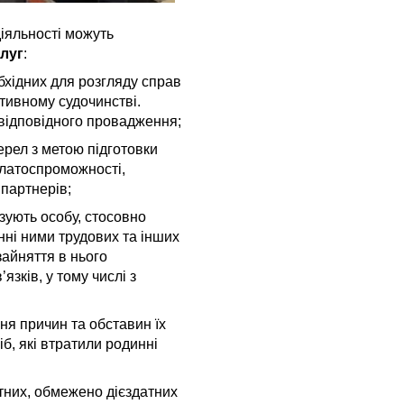
діяльності можуть
луг
:
бхідних для розгляду справ
ативному судочинстві.
відповідного провадження;
жерел з метою підготовки
платоспроможності,
 партнерів;
зують особу, стосовно
нні ними трудових та інших
зайняття в нього
язків, у тому числі з
ня причин та обставин їх
б, які втратили родинні
тних, обмежено дієздатних