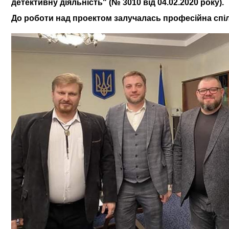
детективну діяльність"
(
№
3010 від 04.02.2020 року
).
Д
о роботи над проектом залучалась професійна спі