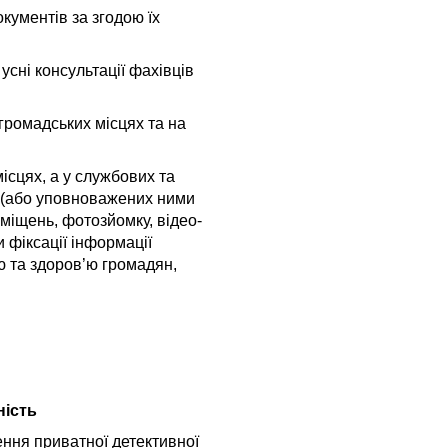
окументів за згодою їх
усні консультації фахівців
 громадських місцях та на
місцях, а у службових та
 (або уповноважених ними
иміщень, фотозйомку, відео-
и фіксації інформації
ю та здоров’ю громадян,
ність
ення приватної детективної