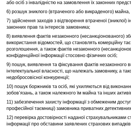
або осіб з інвалідністю на замовлення їх законних предс
6) розшук зниклого (втраченого або викраденого) майна, 
7) здійснення заходів з відтворення втраченої (зниклої) 
законних прав та інтересів замовника;
8) виявлення фактів незаконного (несанкціонованого) з
використання відомостей, що становлять комерційну тає
розголошення, а також фактів незаконного (несанкціоно
конфіденційної інформації стосовно фізичних осіб;
9) пошук, виявлення та фіксування фактів незаконного 
інтелектуальної власності, що належать замовнику, а так
недобросовісної конкуренції;
10) пошук боржників та осіб, які ухиляються від виконанн
зобов’язань, а також належного їм майна та інших активі
11) забезпечення захисту інформації з обмеженим доступ
професійної таємниці) замовника приватних детективних
12) перевірка достовірності наданої страхувальниками 
інформації про обставини заявлених страхових випадків