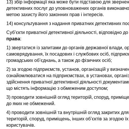
13)
збір інформації яка може бути підставою для зверне
детективних послуг до уповноважених органів виконавчої
метою захисту його законних прав і інтересів.
14) консультування з надання приватних детективних пос
С
уб’єкт
и
приватної детективної діяльності,
відповідно до
права
:
1) звертатися із запитами до органів державної влади, о
самоврядування, їх посадових і службових осіб, підприєм
громадських об’єднань, а також до фізичних осіб;
2) за згодою підприємств, установ, організацій у визначе
ознайомлюватися на підприємствах, в установах, організ
здійснення приватної детективної діяльності документами
що містять інформацію з обмеженим доступом;
3) проводити зовнішній огляд територій, споруд, приміщен
до яких не обмежений.
4) проводити зовнішній та внутрішній огляд закритих для
територій, споруд, приміщень, інших об’єктів за згодою ї
користувачів.