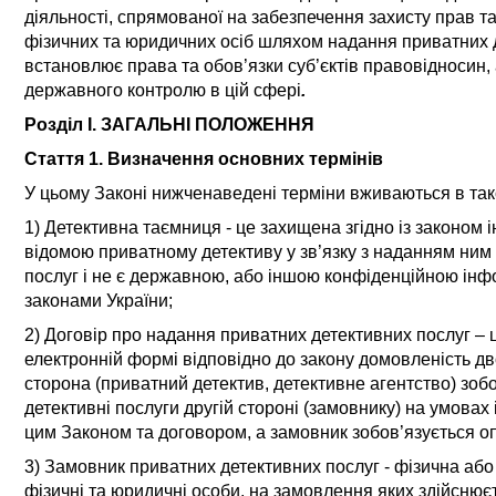
діяльності, спрямованої на забезпечення захисту прав та
фізичних та юридичних осіб шляхом надання приватних д
встановлює права та обов’язки суб’єктів правовідносин,
державного контролю в цій сфері
.
Розділ I. ЗАГАЛЬНІ ПОЛОЖЕННЯ
Стаття 1.
Визначення основних термінів
У цьому Законі нижченаведені терміни вживаються в так
1) Детективна таємниця - це захищена згідно із законом 
відомою приватному детективу у зв’язку з наданням ним
послуг і не є державною, або іншою конфіденційною ін
законами України;
2) Договір про надання приватних детективних послуг – 
електронній формі відповідно до закону домовленість дв
сторона (приватний детектив
, детективне агентство
) зоб
детективні послуги другій стороні (замовнику) на умовах 
цим Законом та договором, а замовник зобов’язується о
3) Замовник приватних детективних послуг - фізична або
фізичні та юридичні особи, на замовлення яких здійсню