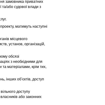
ння замовника приватних
 та/або судової влади з
луг.
 проекту,
матимуть наступні
рганів місцевого
ств, установ, організацій,
ному обсязі
аціях з необхідними для
 та матеріалами, крім тих,
ь, інших об’єктів, доступ
 вільного доступу
х власників або законних