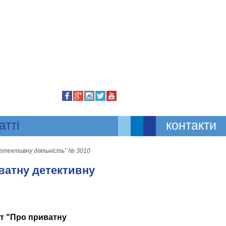
атті
контакти
етективну діяльність" № 3010
ватну детективну
кт
"Про приватну