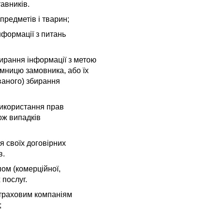
тавників.
предметів і тварин;
інформації з питань
бирання інформації з метою
мницю замовника, або їх
ваного) збирання
використання прав
ож випадків
я своїх договірних
в.
ом (комерційної,
 послуг.
страховим компаніям
;