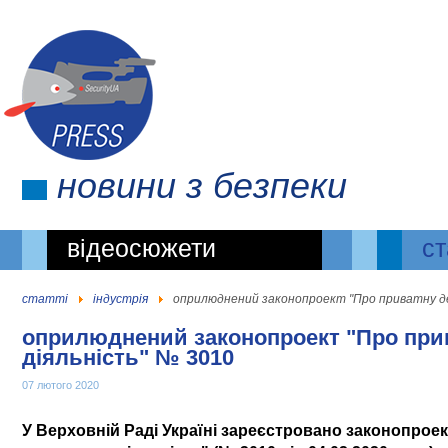
новини
з безпеки
відеосюжети
ст
статті
індустрія
оприлюднений законопроект "Про приватну д
оприлюднений законопроект "Про при
діяльність" № 3010
07 лютого 2020
У Верховній Раді
Україні
зареєстровано
законопрое