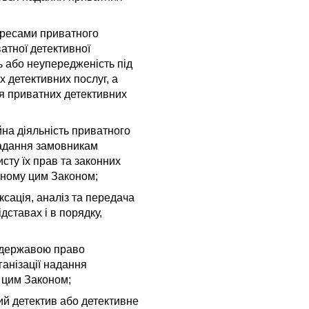
ересами приватного
атної детективної
ть або неупередженість під
 детективних послуг
, а
я
приватних детективних
на діяльність приватного
надання замовникам
сту їх прав та законних
ченому цим Законом;
ксація, аналіз та передача
ідставах і в порядку,
е державою право
анізації надання
 цим Законом;
ний детектив або детективне