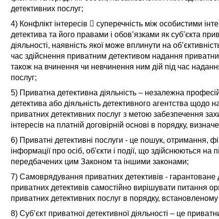
детективних послуг;
4) Конфлікт інтересів

суперечність між особистими інт
детектива та його правами і обов’язками як
суб’єкта прив
діяльності
, наявність якої може вплинути на об’єктивніс
час здійснення приватним детективом надання
приватних
також на вчинення чи невчинення ним дій під час наданн
послуг
;
5) Приватна детективна діяльність – незалежна професій
детектива або діяльність детективного агентства щодо 
приватних детективних послуг з метою забезпечення захи
інтересів на платній договірній основі в порядку, визна
6) Приватні детективні послуги - це пошук, отримання, фі
інформації про осіб, об'єкти і події, що здійснюються на п
передбачених цим Законом та іншими законами;
7) Самоврядування приватних детективів - гарантован
приватних детективів самостійно вирішувати питання орг
приватних
детективних послуг
в порядку, встановленому
8) Суб’єкт приватної детективної діяльності – це приват