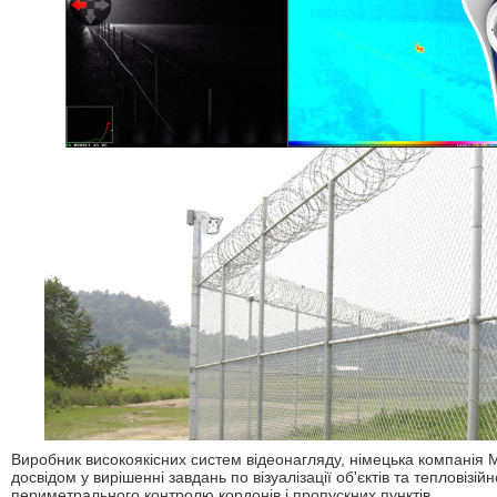
Виробник високоякісних систем відеонагляду, німецька компанія M
досвідом у вирішенні завдань по візуалізації об'єктів та тепловізі
периметрального контролю кордонів і пропускних пунктів.