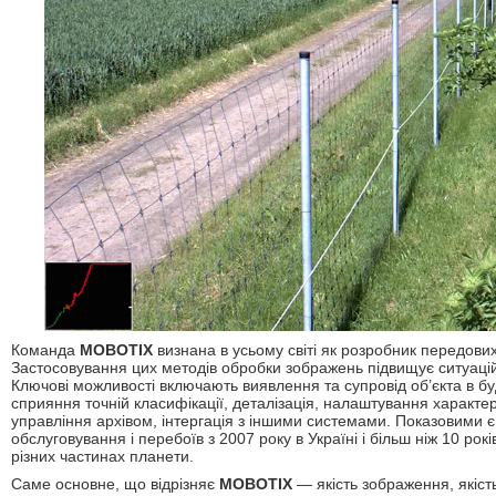
Команда
МОВОТІХ
визнана в усьому світі як розробник передових
Застосовування цих методів обробки зображень підвищує ситуаційн
Ключові можливості включають виявлення та супровід об’єкта в б
сприяння точній класифікації, деталізація, налаштування характе
управління архівом, інтергація з іншими системами. Показовими є
обслуговування і перебоїв з 2007 року в Україні і більш ніж 10 рок
різних частинах планети.
Саме основне, що відрізняє
MОВОТІХ
— якість зображення, якість 