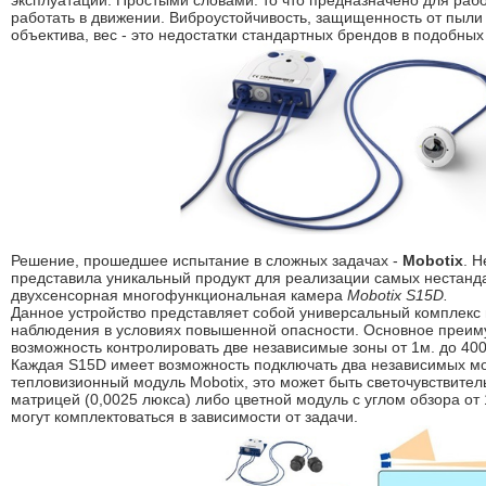
эксплуатации. Простыми словами: то что предназначено для рабо
работать в движении. Виброустойчивость, защищенность от пыли 
объектива, вес - это недостатки стандартных брендов в подобных
Решение, прошедшее испытание в сложных задачах -
Mobotix
. 
представила уникальный продукт для реализации самых нестанд
двухсенсорная многофункциональная камера
Mobotix S15D.
Данное устройство представляет собой универсальный комплекс 
наблюдения в условиях повышенной опасности. Основное преим
возможность контролировать две независимые зоны от 1м. до 400
Каждая S15D имеет возможность подключать два независимых мо
тепловизионный модуль Mobotix, это может быть светочувствите
матрицей (0,0025 люкса) либо цветной модуль с углом обзора от
могут комплектоваться в зависимости от задачи.