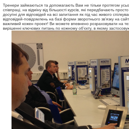
Тренери займаються та допомагають Вам не тільки протягом усьог
співпраці, на відміну від більшості курсів, які передбачають прос
досупні для відповідей на всі запитання як під час живого спілку
відповідей-повідомлень на базі форми зворотнього зв’язку на сайт
важливий кожен проект! Ви можете впевнено розраховувати на тех
вирішенні ключових питань по кожному об’єкту, в якому застосовую