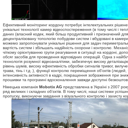
Ефективний моніторинг кордону потребує інтелектуальних рішен
унікальні технології камер відеоспостереження (в тому числі і тепл
даних (власний кодек, який більш продуктивний і призначений для
децентралізовану топологію побудови систем і вбудовані в камери
можемо запропонувати унікальні рішення для задач периметральн
вартість систем і збільшать надійність охорони і контролю. Механ
чіткому орієнтуванню групи реагування в ситуації на кордоні, до
обсяг засобів для проведення відповідних операцій. Одна з найб
технологія розумної відеоаналітики, забезпечує високу деталіза
рівень шумів, високу ефективність обробки сигналів тривог, вилуч
трава, тінь і т.д .), функції контролю переміщення об'єктів (людей
інтенсивність активності в кадрі, покращення зображення при знижен
прошивки та програмні вдосконалення завжди доступні безкоштов
Німецька компанія
Mobotix AG
представлена в Україні з 2007 рок
ряд великих і складних об’єктів. В тому числі, наші системи успі
пропуску, виконуючи завдання з візуального контролю і захисту ко