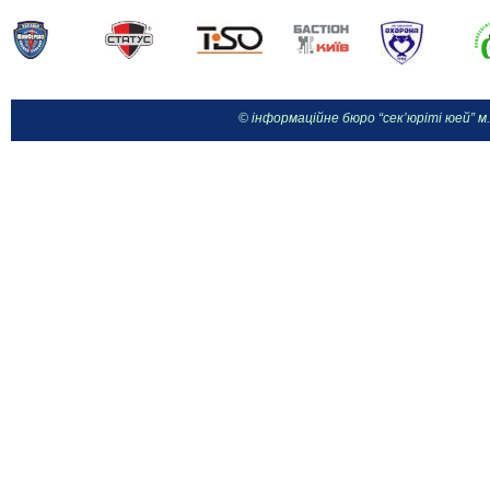
© інформаційне бюро “сек’юріті юей” м.