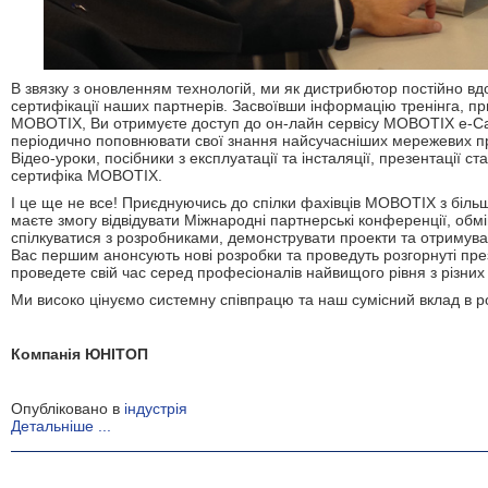
В звязку з оновленням технологій, ми як дистрибютор постійно 
сертифікації наших партнерів. Засвоївши інформацію тренінга, п
MOBOTIX, Ви отримуєте доступ до он-лайн сервісу MOBOTIX е-C
періодично поповнювати свої знання найсучасніших мережевих п
Відео-уроки, посібники з експлуатації та інсталяції, презентації 
сертифіка МОВОТІХ.
І це ще не все! Приєднуючись до спілки фахівців МОВОТІХ з більш н
маєте змогу відвідувати Міжнародні партнерські конференції, обм
спілкуватися з розробниками, демонструвати проекти та отримува
Вас першим анонсують нові розробки та проведуть розгорнуті през
проведете свій час серед професіоналів найвищого рівня з різних 
Ми високо цінуємо системну співпрацю та наш сумісний вклад в ро
Компанія ЮНІТОП
Опубліковано в
індустрія
Детальніше ...