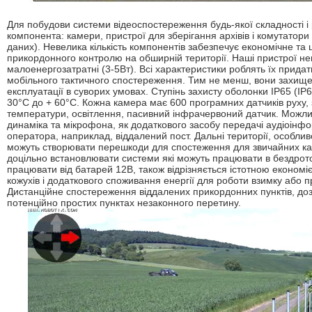
Для побудови системи відеоспостереження будь-якої складності і р
компонента: камери, пристрої для зберігання архівів і комутатор
даних). Невелика кількість компонентів забезпечує економічне та
прикордонного контролю на обширній території. Наші пристрої неве
малоенергозатратні (3-5Вт). Всі характеристики роблять їх прида
мобільного тактичного спостереження. Тим не менш, вони захищен
експлуатації в суворих умовах. Ступінь захисту оболонки IP65 (IP6
30°С до + 60°С. Кожна камера має 600 програмних датчиків руху, 
температури, освітлення, пасивний інфрачервоний датчик. Можл
динаміка та мікрофона, як додаткового засобу передачі аудіоінформ
оператора, наприклад, віддалений пост. Дальні території, особл
можуть створювати перешкоди для спостеження для звичайних ка
доцільно встановлювати системи які можуть працювати в бездр
працювати від батарей 12В, також відрізняється істотною економі
кожухів і додаткового споживання енергії для роботи взимку або 
Дистанційне спостереження віддалених прикордонних пунктів, до
потенційно простих пунктах незаконного перетину.