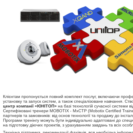
Клієнтам пропонується повний комплект послуг, включаючи профес
установку та запуск систем, а також спеціалізоване навчання. Ст
центр компанії «ЮНІТОП»
на базі технологій сучасної системи
Сертифіковані тренери MOBOTIX - MxCTP (Mobotix Certified Traine
партнерів та замовників: від основ технології та продажу до інстал
Програми тренінгу можуть бути індивідуально адаптовані до специ
на підготовку діючих проектів, з урахуванням завдань та всіх особ
Технічна підтримка, рекомендації фахівців, вся необхідна інформа