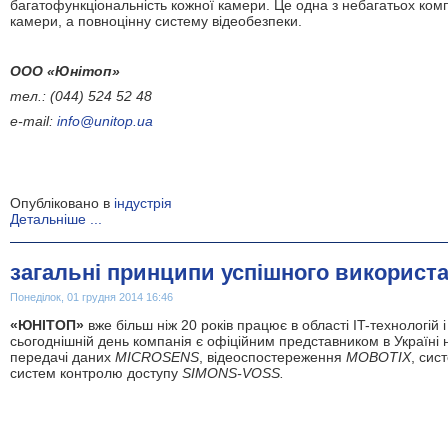
багатофункціональність кожної камери. Це одна з небагатьох компа
камери, а повноцінну систему відеобезпеки.
ООО
«Юнітоп»
тел
.: (044) 524 52 48
e-mail:
info@unitop.ua
Опубліковано в
індустрія
Детальніше ...
загальні принципи успішного використа
Понеділок, 01 грудня 2014 16:46
«ЮНІТОП»
вже більш ніж 20 років працює в області IT-технологій
сьогоднішній день компанія є офіційним представником в Україні 
передачі даних
MICROSENS
, відеоспостереження
MOBOTIX
, сис
систем контролю доступу
SIMONS-VOSS
.