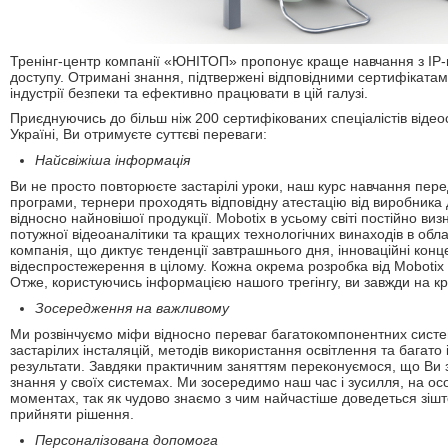
Тренінг-центр компанії «ЮНІТОП» пропонує краще навчання з ІР
доступу. Отримані знання, підтвержені відповідними сертифіката
індустрії безпеки та ефективно працювати в цій галузі.
Приєднуючись до більш ніж 200 сертифікованих спеціалістів віде
Україні, Ви отримуєте суттєві переваги:
Найсвіжіша інформація
Ви не просто повторюєте застарілі уроки, наш курс навчання пер
програми, тернери проходять відповідну атестацію від виробника
відносно найновішої продукції. Мobotix в усьому світі постійно ви
потужної відеоаналітики та кращих технологічних винаходів в обл
компанія, що диктує тенденції завтрашнього дня, інноваційні конце
відеспростежерення в цілому. Кожна окрема розробка від Mobotix
Отже, користуючись інформацією нашого трегінгу, ви завжди на к
Зосередження на важливому
Ми розвінчуємо міфи відносно переваг багатокомпонентних систем
застарілих інсталяцій, методів використання освітлення та багато 
результати. Завдяки практичним заняттям переконуємося, що Ви 
знання у своїх системах. Ми зосередимо наш час і зусилля, на о
моментах, так як чудово знаємо з чим найчастіше доведеться зіш
прийняти рішення.
Персоналізована допомога