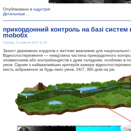
Опубліковано в
індустрія
Детальніше ...
прикордонний контроль на базі систем 
mobotix
Середа, 22 жовтня 2014 11:15
Захист державних кордонів є життєво важливим для національної 
Відеоспостереження — невід’ємна частина прикордонного контро
зловмисників або контрабандистів є дуже складним, особливо в пов
умов. Одним з найважливіших критеріїв камери відеоспостереженн
якість зображення за будь-яких умов, 24/7, 365 днів на рік.