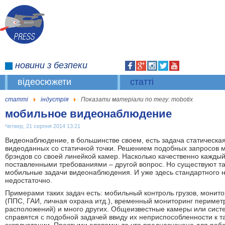
новини
з безпеки
відеосюжети
статті
статті
індустрія
Показати матеріали по тегу: mobotix
мобильное видеонаблюдение
Четвер, 21 серпня 2014 13:21
Видеонаблюдение, в большинстве своем, есть задача статическая
видеоданных со статичной точки. Решением подобных запросов 
брэндов со своей линейкой камер. Насколько качественно каждый
поставленными требованиями – другой вопрос. Но существуют т
мобильные задачи видеонаблюдения. И уже здесь стандартного 
недостаточно.
Примерами таких задач есть: мобильный контроль грузов, монит
(ППС, ГАИ, личная охрана итд.), временный мониторинг перимет
расположений) и много других. Общеизвестные камеры или сис
справятся с подобной задачей ввиду их неприспособленности к 